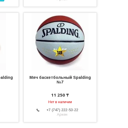
alding
Мяч баскетбольный Spalding
№7
11 250 ₸
Нет в наличии
2
+7 (747) 222-53-22
Аркен