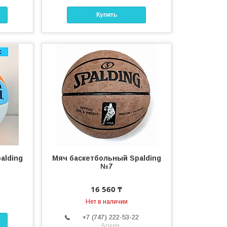
Купить
alding
Мяч баскетбольный Spalding
№7
16 560 ₸
Нет в наличии
+7 (747) 222-53-22
Аркен