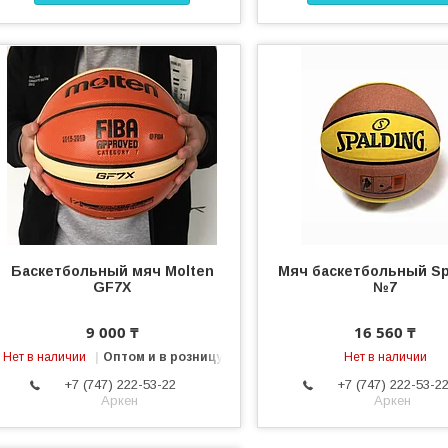
Баскетбольный мяч Molten
Мяч баскетбольный Sp
GF7X
№7
9 000 ₸
16 560 ₸
Нет в наличии
Оптом и в розницу
Нет в наличии
+7 (747) 222-53-22
+7 (747) 222-53-2
Аркен
Аркен