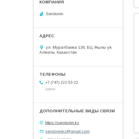
Serotonin
ул. Муратбаева 136, БЦ Жылы уя,
Алматы, Казахстан
+7 (747) 222-53-22
Аркен
https://serotonin.kz
serotoninkz@gmail.com