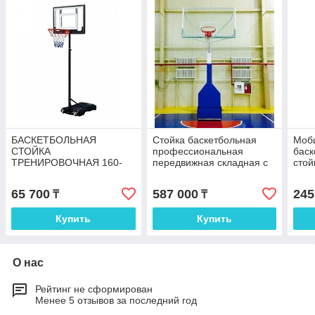
БАСКЕТБОЛЬНАЯ
Стойка баскетбольная
Моб
СТОЙКА
профессиональная
баск
ТРЕНИРОВОЧНАЯ 160-
передвижная складная с
стой
210СМ
защитой
выс
65 700
587 000
245
₸
₸
Купить
Купить
О нас
Рейтинг не сформирован
Менее 5 отзывов за последний год