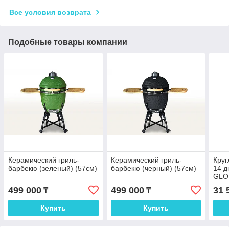
Все условия возврата
Подобные товары компании
Керамический гриль-
Керамический гриль-
Круг
барбекю (зеленый) (57см)
барбекю (черный) (57см)
14 д
GLO
499 000
499 000
31 
₸
₸
Купить
Купить