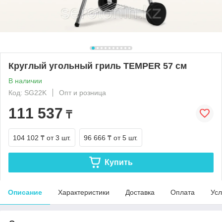
Круглый угольный гриль TEMPER 57 см
В наличии
Код: SG22K
Опт и розница
111 537
₸
104 102 ₸
от 3 шт.
96 666 ₸
от 5 шт.
Купить
Описание
Характеристики
Доставка
Оплата
Усл