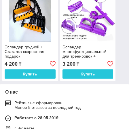
Эспандер грудной +
Эспандер
Скакалка скоростная
многофункциональный
подарок
для тренировок +
Скакалка подарок
4 200
3 200
₸
₸
Купить
Купить
О нас
Рейтинг не сформирован
Менее 5 отзывов за последний год
Работает с 28.05.2019
г. Алматы