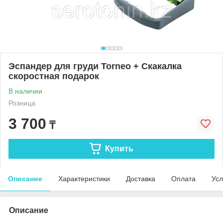
Эспандер для груди Torneo + Скакалка
скоростная подарок
В наличии
Розница
3 700
₸
Купить
Описание
Характеристики
Доставка
Оплата
Усл
Описание