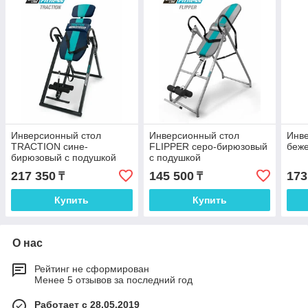
Инверсионный стол
Инверсионный стол
Инве
TRACTION сине-
FLIPPER серо-бирюзовый
беже
бирюзовый с подушкой
с подушкой
217 350
145 500
173
₸
₸
Купить
Купить
О нас
Рейтинг не сформирован
Менее 5 отзывов за последний год
Работает с 28.05.2019