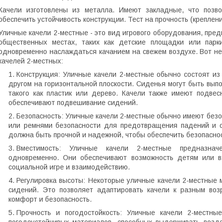
Качели изготовлены из металла. Имеют закладные, что позво
обеспечить устойчивость конструкции. Тест на прочность (крепление
Уличные качели 2-местные - это вид игрового оборудования, пред
общественных местах, таких как детские площадки или пар
одновременно наслаждаться качанием на свежем воздухе. Вот не
качелей 2-местных:
Конструкция: Уличные качели 2-местные обычно состоят из
другом на горизонтальной плоскости. Сиденья могут быть вып
такого как пластик или дерево. Качели также имеют подвес
обеспечивают подвешивание сидений.
Безопасность: Уличные качели 2-местные обычно имеют без
или ремнями безопасности для предотвращения падений и о
должна быть прочной и надежной, чтобы обеспечить безопаснос
Вместимость: Уличные качели 2-местные предназна
одновременно. Они обеспечивают возможность детям или вз
социальной игре и взаимодействию.
Регулировка высоты: Некоторые уличные качели 2-местные 
сидений. Это позволяет адаптировать качели к разным возр
комфорт и безопасность.
Прочность и погодостойкость: Уличные качели 2-местн
погодоустойчивых материалов, способных выдерживать возде