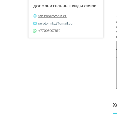
https://serotonin.kz
serotoninkz@gmail.com
+77006007879
Х