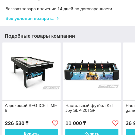
Возврат товара в течение 14 дней по договоренности
Все условия возврата
Подобные товары компании
Аэрохоккей BFG ICE TIME
Настольный футбол Kid
Наст
6
Joy SLP-20TSF
gam
226 530
11 000
36 
₸
₸
Купить
Купить