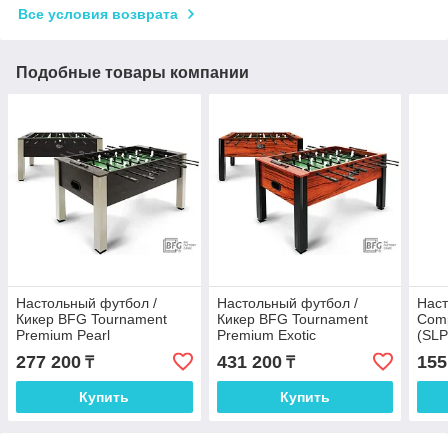
Все условия возврата
Подобные товары компании
Настольный футбол /
Настольный футбол /
Наст
Кикер BFG Tournament
Кикер BFG Tournament
Comp
Premium Pearl
Premium Exotic
(SLP
277 200
431 200
155
₸
₸
Купить
Купить