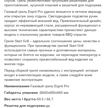
соусов. Гриль укомплектован чугунными решетками для
приготовления, чугунной планчей и решеткой для подогрева.
Газовый гриль Esprit Pro удачно впишется в летнюю веранду
или открытую зону отдыха. Светодиодная подсветка ручек
придает эффектный внешний вид. Привлекательный дизайн,
корпус из нержавеющей стали, расширенный функционал и
высокие технические характеристики причисляют данную
модель к эталонному уровню товаров BBQ отрасли.
Грили Start Grill – идеальное соотношение цены, качества и
функционала. При производстве грилей Start Grill
используются самые прочные и долговечные материалы,
которые не боятся ни коррозии, ни перепадов температур и
позволяют сохранить презентабельный вид изделия на
многие годы.
Перед сборкой гриля ознакомьтесь с инструкцией, которая
входит в комплектацию модели, а также следуйте всем
правилам эксплуатации.
Наименование-
Газовый гриль Esprit Pro
Габариты упаковки -1
840х680х660 мм
Вес нетто / брутто-
59,5 / 66,7
Решетка для подогрева-
да