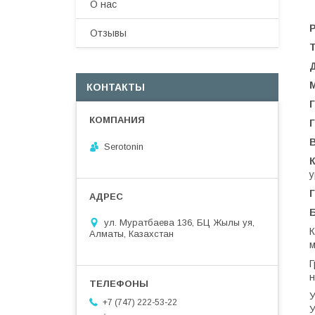
О нас
Отзывы
М
КОНТАКТЫ
Serotonin
у
ул. Муратбаева 136, БЦ Жылы уя,
К
Алматы, Казахстан
м
Г
н
У
+7 (747) 222-53-22
У