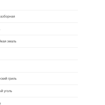
разборная
а
йкая эмаль
ский гриль
й уголь
я