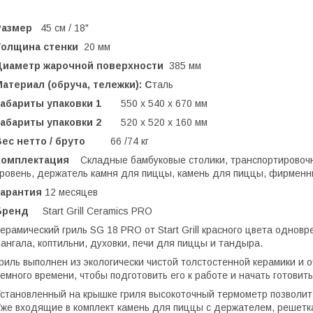
Размер
45 см / 18"
Толщина стенки
20 мм
Диаметр жарочной поверхности
385 мм
атериал (обруча, тележки): С
таль
Габариты упаковки 1
550 х 540 х 670 мм
Габариты упаковки 2
520 x 520 x 160 мм
Вес нетто / бруто
66 /74 кг
Комплектация
Складные бамбуковые столики, транспортировочн
ровень, держатель камня для пиццы, камень для пиццы, фирменн
Гарантия
12 месяцев
Бренд
Start Grill Ceramics PRO
ерамический гриль SG 18 PRO от Start Grill красного цвета однов
ангала, коптильни, духовки, печи для пиццы и тандыра.
риль выполнен из экологически чистой толстостенной керамики и о
емного времени, чтобы подготовить его к работе и начать готови
становленный на крышке гриля высокоточный термометр позволит 
же входящие в комплект камень для пиццы с держателем, решетка