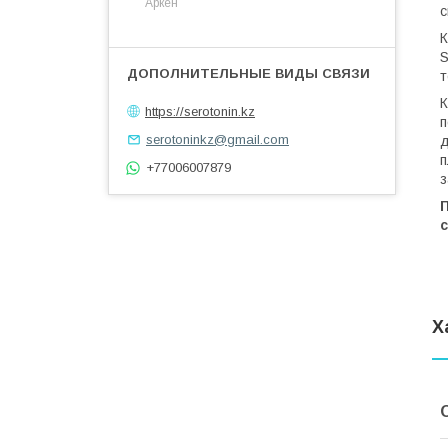
Аркен
с
К
S
т
К
https://serotonin.kz
п
serotoninkz@gmail.com
д
п
+77006007879
з
Х