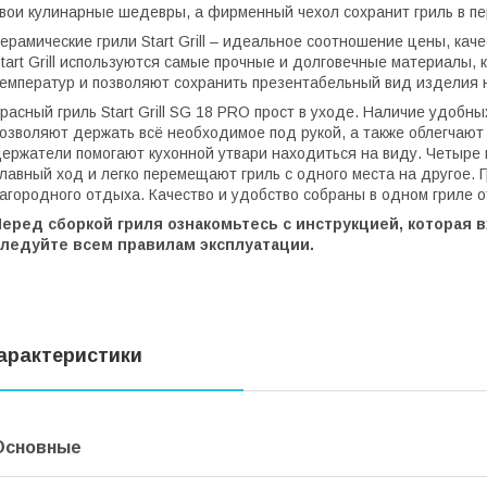
вои кулинарные шедевры, а фирменный чехол сохранит гриль в п
ерамические грили Start Grill – идеальное соотношение цены, кач
tart Grill используются самые прочные и долговечные материалы, 
емператур и позволяют сохранить презентабельный вид изделия 
расный гриль Start Grill SG 18 PRO прост в уходе. Наличие удобн
озволяют держать всё необходимое под рукой, а также облегчают 
ержатели помогают кухонной утвари находиться на виду. Четыре
лавный ход и легко перемещают гриль с одного места на другое. 
агородного отдыха. Качество и удобство собраны в одном гриле от 
Перед сборкой гриля ознакомьтесь с инструкцией, которая 
следуйте всем правилам эксплуатации.
арактеристики
Основные