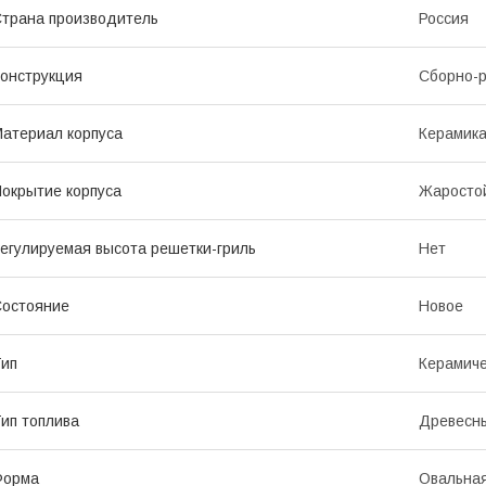
трана производитель
Россия
онструкция
Сборно-
атериал корпуса
Керамик
окрытие корпуса
Жаросто
егулируемая высота решетки-гриль
Нет
остояние
Новое
ип
Керамиче
ип топлива
Древесны
Форма
Овальна