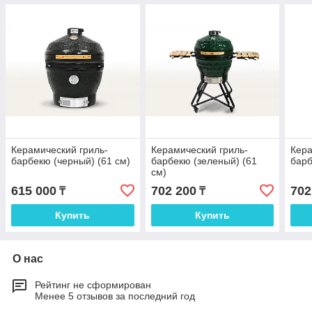
Керамический гриль-
Керамический гриль-
Кера
барбекю (черный) (61 см)
барбекю (зеленый) (61
барб
см)
615 000
702 200
702
₸
₸
Купить
Купить
О нас
Рейтинг не сформирован
Менее 5 отзывов за последний год