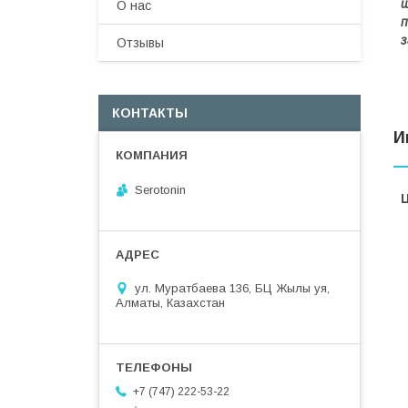
ш
О нас
п
з
Отзывы
КОНТАКТЫ
И
Serotonin
ул. Муратбаева 136, БЦ Жылы уя,
Алматы, Казахстан
+7 (747) 222-53-22