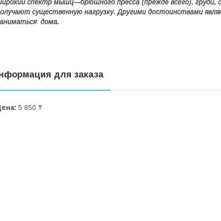
ирокий спектр мышц—брюшного пресса (прежде всего), груди, с
олучают существенную нагрузку. Другими достоинствами явл
аниматься дома.
нформация для заказа
Цена:
5 850 ₸