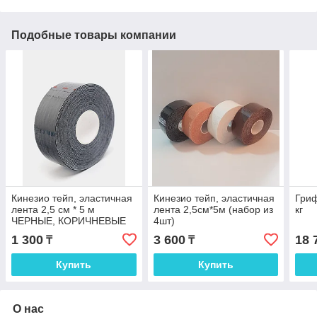
Подобные товары компании
Кинезио тейп, эластичная
Кинезио тейп, эластичная
Гриф
лента 2,5 см * 5 м
лента 2,5см*5м (набор из
кг
ЧЕРНЫЕ, КОРИЧНЕВЫЕ
4шт)
1 300
3 600
18 
₸
₸
Купить
Купить
О нас