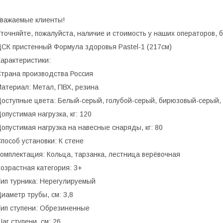
важаемые клиенты!
точняйте, пожалуйста, наличие и стоимость у наших операторов,
СК пристенный Формула здоровья Pastel-1 (217см)
арактеристики:
трана производства Россия
атериал: Метал, ПВХ, резина
оступные цвета: Белый-серый, голубой-серый, бирюзовый-серый,
опустимая нагрузка, кг: 120
опустимая нагрузка на навесные снаряды, кг: 80
пособ установки: К стене
омплектация: Кольца, тарзанка, лестница верёвочная
озрастная категория: 3+
ип турника: Нерегулируемый
иаметр трубы, см: 3,8
ип ступени: Обрезиненные
аг ступени, см: 26