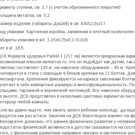
иаметр ступени, см: 2,7 (с учетом обрезиненного покрытия)
олщина металла, см: 0,2
азмер изделия (габариты ДхШхВ) в см: 63х52,5х217
ид упаковки: Картонная коробка, запаянная в плотный полиэтилен
абариты упаковки в м3: 1,15х0,25х0,1=0,029
ес в кг: 18,5
СК Формула здоровья Pastel-1 (217 см) является прекрасным вар
есомненным плюсом является то, что он подойдет как детям, так 
омплекс составляет 120 кг, на навесное оборудование – 80 кг. Кр
онтируется в стену с помощью 6 блоков крепежа на 12 болтов. Дл
ипсокартона. Крепления фиксируются на каркасе сквозными болта
очетает в себе компактные размеры и многофункциональность. По
ольцами, тарзанкой и веревочной лестницей. Все навесное оборуд
о высоте. ДСК представлен в нескольких цветовых вариантах паст
нтерьер любой комнаты.
сли вы давно ищете, чем занять своего ребенка-непоседу, да еще 
ридется как раз кстати. Занятия на ДСК благотворно влияют на ф
ногократно доказано, что раннее физическое развитие у человека
едостаток физической активности в детстве сказывается на сост
того, с физическим развитием напрямую связано и умственное раз