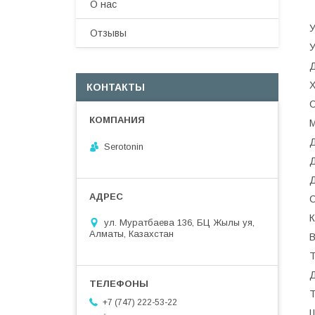
О нас
У
Отзывы
У
Д
Х
КОНТАКТЫ
С
М
Д
Serotonin
Д
Д
С
К
ул. Муратбаева 136, БЦ Жылы уя,
Алматы, Казахстан
В
Т
Д
Т
+7 (747) 222-53-22
Ш