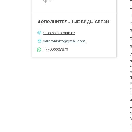
Аркен
Д
Т
Р
В
https://serotonin.kz
Г
serotoninkz@gmail.com
В
+77006007879
Д
н
к
м
г
с
к
п
и
Е
п
М
Н
э