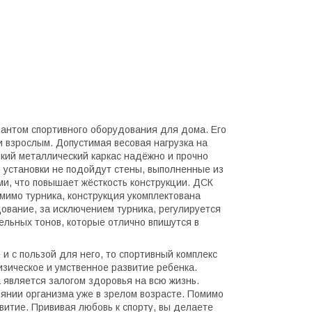
иантом спортивного оборудования для дома. Его
и взрослым. Допустимая весовая нагрузка на
епкий металлический каркас надёжно и прочно
я установки не подойдут стены, выполненные из
ми, что повышает жёсткость конструкции. ДСК
мимо турника, конструкция укомплектована
ование, за исключением турника, регулируется
ельных тонов, которые отлично впишутся в
и с пользой для него, то спортивный комплекс
изическое и умственное развитие ребенка.
 является залогом здоровья на всю жизнь.
оянии организма уже в зрелом возрасте. Помимо
витие. Прививая любовь к спорту, вы делаете