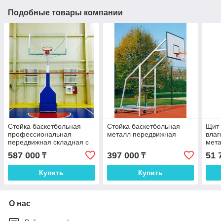
Подобные товары компании
Стойка баскетбольная
Стойка баскетбольная
Щит 
профессиональная
металл передвижная
влаг
передвижная складная с
мет
защитой
1800
587 000
397 000
51 
₸
₸
коль
Купить
Купить
О нас