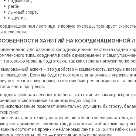
бадминтон,
регби,
лыжный спорт,
и другие.
оординационная лестница, в первую очередь, тренирует скорость
ыносливости.
ОСОБЕННОСТИ ЗАНЯТИЙ НА КООРДИНАЦИОННОЙ 
рименяемая для разминок координационная лестница (видео хор
омплексного типа, соединяя в себе одновременно и сами упражне
т того, каков уровень подготовки, так как степень нагрузки легко 
емаловажный аспект – это удобство и компактность, которые позв
 в помещении. Если вы будете повторять аналогичные упражнения 
риучить мозг и вашу нервную систему быстрее реагировать на по
табильного прогресса.
оординационная лесенка для бега - это один из самых распрост
ренировок спортсменов во многих видах спорта.
го использование помогает значительно улучшить быстроту, бала
скорение!
овторяя одни и те же упражнения, постоянно увеличивая темп, вы
ыстрым движениям - именно так достигается стабильный прогресс
есенка состоит из прочных нейлоновых лент и 12, 20-ти гибких (6 
ирина лестницы, 40 см — расстояние между планками.