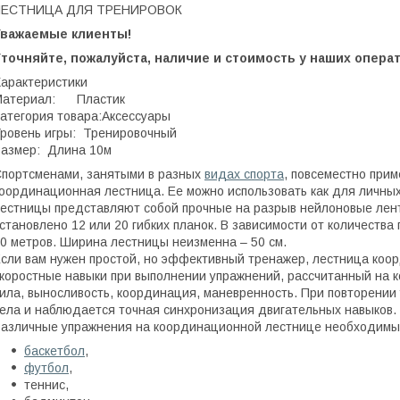
ЛЕСТНИЦА ДЛЯ ТРЕНИРОВОК
Уважаемые клиенты!
Уточняйте, пожалуйста, наличие и стоимость у наших опера
арактеристики
Материал: Пластик
атегория товара:Аксессуары
ровень игры: Тренировочный
азмер: Длина 10м
портсменами, занятыми в разных
видах спорта
, повсеместно при
оординационная лестница. Ее можно использовать как для личных
естницы представляют собой прочные на разрыв нейлоновые лент
становлено 12 или 20 гибких планок. В зависимости от количества
0 метров. Ширина лестницы неизменна – 50 см.
сли вам нужен простой, но эффективный тренажер, лестница коо
коростные навыки при выполнении упражнений, рассчитанный на 
ила, выносливость, координация, маневренность. При повторени
ела и наблюдается точная синхронизация двигательных навыков.
азличные упражнения на координационной лестнице необходимы 
баскетбол
,
футбол
,
теннис,