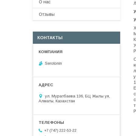
О нас
Отзывы
Х
КОНТАКТЫ
К
У
Р
С
Serotonin
к
л
у
1
Е
с
ул. Муратбаева 136, БЦ Жылы уя,
с
Алматы, Казахстан
т
Р
+7 (747) 222-53-22