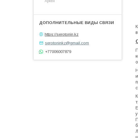
Аркен
К
в
https://serotonin.kz
serotoninkz@gmail.com
П
+77006007879
к
о
Н
и
п
с
К
т
Е
у
П
б
Л
ш