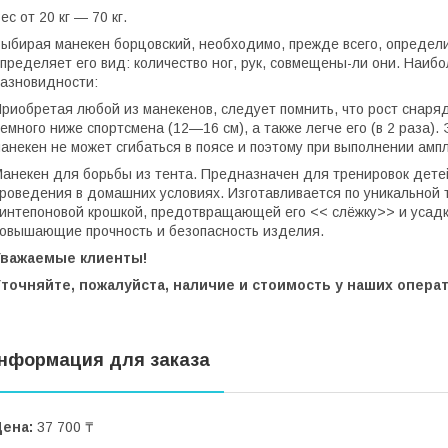
ес от 20 кг ― 70 кг.
ыбирая манекен борцовский, необходимо, прежде всего, определи
пределяет его вид: количество ног, рук, совмещены-ли они. Наиб
азновидности:
риобретая любой из манекенов, следует помнить, что рост снаря
емного ниже спортсмена (12—16 см), а также легче его (в 2 раза)
анекен не может сгибаться в поясе и поэтому при выполнении амп
анекен для борьбы из тента. Предназначен для тренировок дете
роведения в домашних условиях. Изготавливается по уникальной 
интепоновой крошкой, предотвращающей его << слёжку>> и усадк
овышающие прочность и безопасность изделия.
Уважаемые клиенты!
Уточняйте, пожалуйста, наличие и стоимость у наших опера
нформация для заказа
Цена:
37 700 ₸