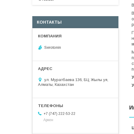
В
В
о
КОНТАКТЫ
р
П
н
м
Serotonin
М
п
с
п
ул. Муратбаева 136, БЦ Жылы уя,
Алматы, Казахстан
И
+7 (747) 222-53-22
Аркен