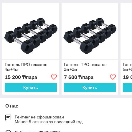
Гантель ПРО гексагон
Гантель ПРО гексагон
Гант
4кг+4кг
2кг+2кг
5кг+
15 200
7 600
19 
₸/пара
₸/пара
Купить
Купить
О нас
Рейтинг не сформирован
Менее 5 отзывов за последний год