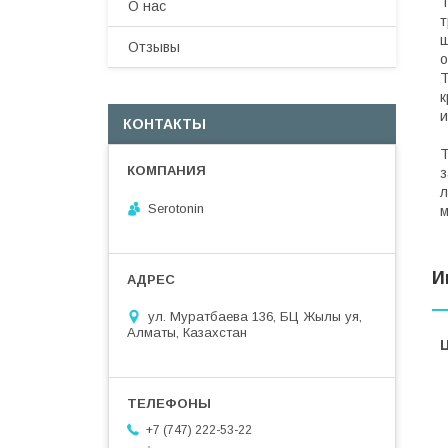
Т
О нас
т
ш
Отзывы
о
Т
к
и
КОНТАКТЫ
Т
з
л
Serotonin
м
И
ул. Муратбаева 136, БЦ Жылы уя,
Алматы, Казахстан
+7 (747) 222-53-22