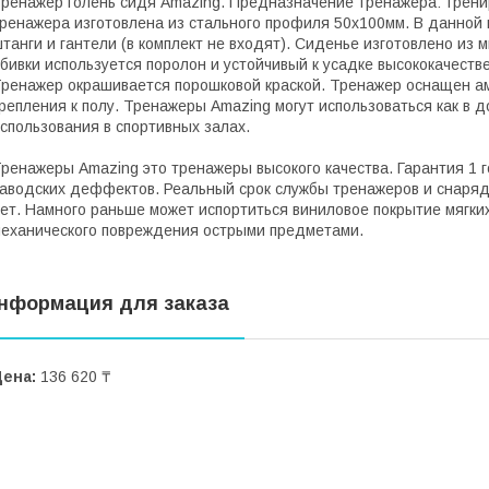
ренажер голень сидя Amazing. Предназначение тренажера: трени
ренажера изготовлена из стального профиля 50х100мм. В данной 
танги и гантели (в комплект не входят). Сиденье изготовлено из 
бивки используется поролон и устойчивый к усадке высококачестве
ренажер окрашивается порошковой краской. Тренажер оснащен 
репления к полу. Тренажеры Amazing могут использоваться как в 
спользования в спортивных залах.
ренажеры Amazing это тренажеры высокого качества. Гарантия 1 
аводских деффектов. Реальный срок службы тренажеров и снаряд
ет. Намного раньше может испортиться виниловое покрытие мягких
еханического повреждения острыми предметами.
нформация для заказа
Цена:
136 620 ₸