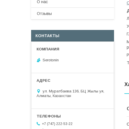
О нас
Отзывы
Л
У
Г
КОНТАКТЫ
М
р
Р
Serotonin
Т
Х
ул. Муратбаева 136, БЦ Жылы уя,
Алматы, Казахстан
С
+7 (747) 222-53-22