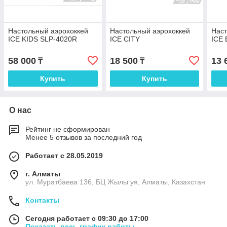
Настольный аэрохоккей
Настольный аэрохоккей
Наст
ICE KIDS SLP-4020R
ICE CITY
ICE
58 000
18 500
13 
₸
₸
Купить
Купить
О нас
Рейтинг не сформирован
Менее 5 отзывов за последний год
Работает с 28.05.2019
г. Алматы
ул. Муратбаева 136, БЦ Жылы уя, Алматы, Казахстан
Контакты
Сегодня работает с 09:30 до 17:00
Показать весь график работы