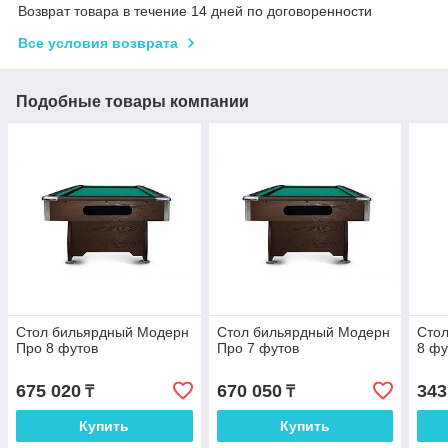
Возврат товара в течение 14 дней по договоренности
Все условия возврата
Подобные товары компании
Стол бильярдный Модерн
Стол бильярдный Модерн
Стол
Про 8 футов
Про 7 футов
8 фу
675 020
670 050
343
₸
₸
Купить
Купить