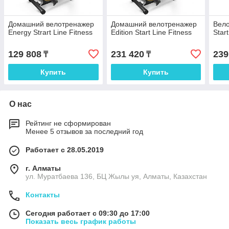
Домашний велотренажер
Домашний велотренажер
Вело
Energy Strart Line Fitness
Edition Start Line Fitness
Star
129 808
231 420
239
₸
₸
Купить
Купить
О нас
Рейтинг не сформирован
Менее 5 отзывов за последний год
Работает с 28.05.2019
г. Алматы
ул. Муратбаева 136, БЦ Жылы уя, Алматы, Казахстан
Контакты
Сегодня работает с 09:30 до 17:00
Показать весь график работы