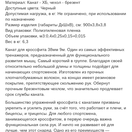
Материал: Канат - ХБ, чехол - брезент
Доступные цвета: Черный
Допустимая нагрузка, в кг: Не ограничено, при использовании
по назначению
Размер изделия (габариты ДхШхВ), см: 900х3,8х3,8
Вид упаковки: Полиэтиленовая пленка
Объем упаковки, м3:0,4х0,25х0,15=0,015
Вес в кг: 6,3
Канат для кроссфита 38мм 9м. Один из самых эффективных
тренажеров, предназначенный для функционального
развития мышц. Самый короткий в группе. Благодаря своей
относительно небольшой длины и толщины подойдет для
начинающих спортсменов. Изготовлен из прочных
хлопчатобумажных волокон, на концах имеет резиновое
покрытие, препятствующее скольжению рук. Обернут
прочным брезентовым чехлом, что значительно продлевает
срок службы каната.
Большинство упражнений кроссфита с канатами призваны
укрепить и усилить руки, за счёт того, что работают и плечи, и
бицепсы, и трицепсы. Для любого спортсмена,
занимающегося кроссфитом, в первую очередь важна
функциональная сила рук. И ничто не развивает её для
лучше, чем этот снаряд. Одно из его преимуществ —