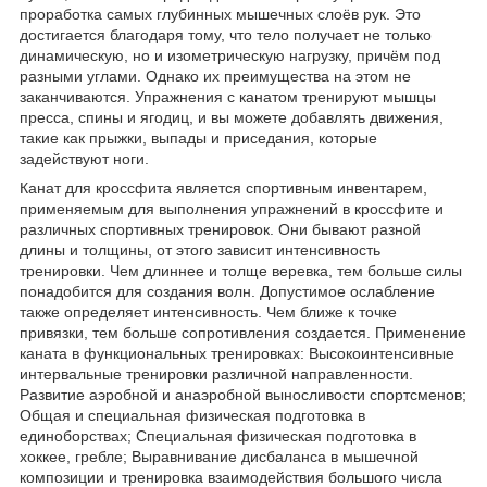
проработка самых глубинных мышечных слоёв рук. Это
достигается благодаря тому, что тело получает не только
динамическую, но и изометрическую нагрузку, причём под
разными углами. Однако их преимущества на этом не
заканчиваются. Упражнения с канатом тренируют мышцы
пресса, спины и ягодиц, и вы можете добавлять движения,
такие как прыжки, выпады и приседания, которые
задействуют ноги.
Канат для кроссфита является спортивным инвентарем,
применяемым для выполнения упражнений в кроссфите и
различных спортивных тренировок. Они бывают разной
длины и толщины, от этого зависит интенсивность
тренировки. Чем длиннее и толще веревка, тем больше силы
понадобится для создания волн. Допустимое ослабление
также определяет интенсивность. Чем ближе к точке
привязки, тем больше сопротивления создается. Применение
каната в функциональных тренировках: Высокоинтенсивные
интервальные тренировки различной направленности.
Развитие аэробной и анаэробной выносливости спортсменов;
Общая и специальная физическая подготовка в
единоборствах; Специальная физическая подготовка в
хоккее, гребле; Выравнивание дисбаланса в мышечной
композиции и тренировка взаимодействия большого числа