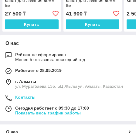
Канат для лазания 40мм
Канат для лазания 40мм
Кана
5м
8м
27 500
41 900
2 5
₸
₸
Купить
Купить
О нас
Рейтинг не сформирован
Менее 5 отзывов за последний год
Работает с 28.05.2019
г. Алматы
ул. Муратбаева 136, БЦ Жылы уя, Алматы, Казахстан
Контакты
Сегодня работает с 09:30 до 17:00
Показать весь график работы
О нас