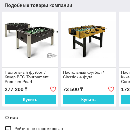
Подобные товары компании
Настольный футбол /
Настольный футбол /
Наст
Кикер BFG Tournament
Classic / 4 фута
Кике
Premium Pearl
Core
277 200
73 500
172
₸
₸
Купить
Купить
О нас
Рейтинг не сформирован