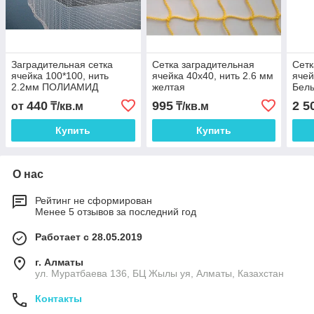
Заградительная сетка
Сетка заградительная
Сетк
ячейка 100*100, нить
ячейка 40х40, нить 2.6 мм
ячей
2.2мм ПОЛИАМИД
желтая
Бел
440
995
2 5
от
₸/кв.м
₸/кв.м
Купить
Купить
О нас
Рейтинг не сформирован
Менее 5 отзывов за последний год
Работает с 28.05.2019
г. Алматы
ул. Муратбаева 136, БЦ Жылы уя, Алматы, Казахстан
Контакты