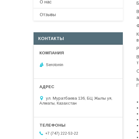
О нас
Б
В
Отзывы
а
К
КОНТАКТЫ
в
В
т
Serotonin
М
П
ул. Муратбаева 136, БЦ Жылы уя,
•
Алматы, Казахстан
•
•
•
•
•
+7 (747) 222-53-22
•