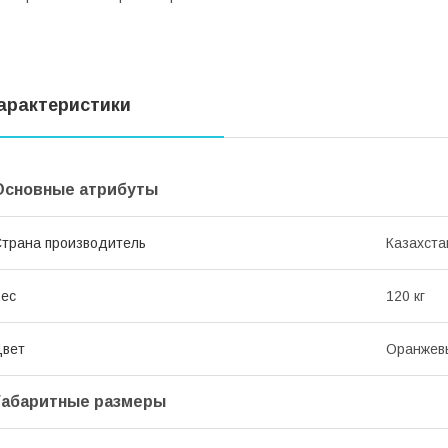
арактеристики
Основные атрибуты
трана производитель
Казахста
ес
120 кг
Цвет
Оранжев
Габаритные размеры