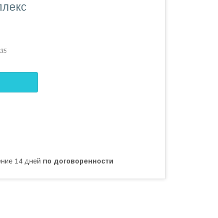
плекс
035
чение 14 дней
по договоренности