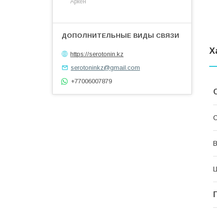
Аркен
Х
https://serotonin.kz
serotoninkz@gmail.com
+77006007879
С
В