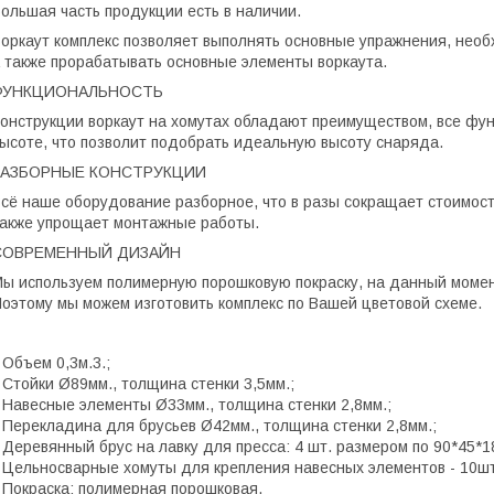
ольшая часть продукции есть в наличии.
оркаут комплекс позволяет выполнять основные упражнения, необ
 также прорабатывать основные элементы воркаута.
ФУНКЦИОНАЛЬНОСТЬ
онструкции воркаут на хомутах обладают преимуществом, все фу
ысоте, что позволит подобрать идеальную высоту снаряда.
РАЗБОРНЫЕ КОНСТРУКЦИИ
сё наше оборудование разборное, что в разы сокращает стоимост
акже упрощает монтажные работы.
СОВРЕМЕННЫЙ ДИЗАЙН
ы используем полимерную порошковую покраску, на данный момен
оэтому мы можем изготовить комплекс по Вашей цветовой схеме.
 Объем 0,3м.3.;
 Стойки Ø89мм., толщина стенки 3,5мм.;
 Навесные элементы Ø33мм., толщина стенки 2,8мм.;
 Перекладина для брусьев Ø42мм., толщина стенки 2,8мм.;
 Деревянный брус на лавку для пресса: 4 шт. размером по 90*45*1
 Цельносварные хомуты для крепления навесных элементов - 10шт
 Покраска: полимерная порошковая.