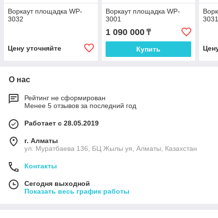
Воркаут площадка WP-
Воркаут площадка WP-
Ворк
3032
3001
303
1 090 000
₸
Цену уточняйте
Цен
Купить
О нас
Рейтинг не сформирован
Менее 5 отзывов за последний год
Работает с 28.05.2019
г. Алматы
ул. Муратбаева 136, БЦ Жылы уя, Алматы, Казахстан
Контакты
Сегодня выходной
Показать весь график работы