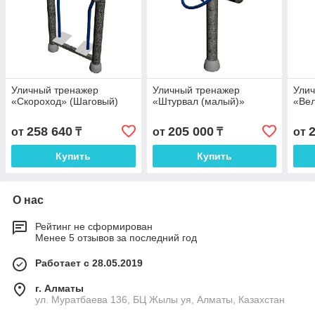
Уличный тренажер
Уличный тренажер
Ули
«Скороход» (Шаговый)
«Штурвал (малый)»
«Ве
258 640
205 000
от
₸
от
₸
от
Купить
Купить
О нас
Рейтинг не сформирован
Менее 5 отзывов за последний год
Работает с 28.05.2019
г. Алматы
ул. Муратбаева 136, БЦ Жылы уя, Алматы, Казахстан